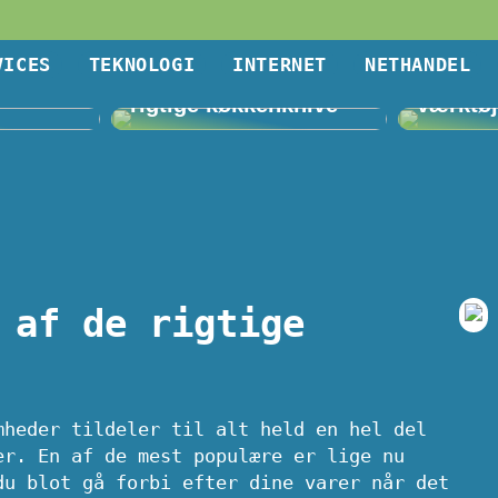
VICES
TEKNOLOGI
INTERNET
NETHANDEL
lligere
Vigtigheden af de
Villa, 
rigtige køkkenknive
værktø
 af de rigtige
mheder tildeler til alt held en hel del
er. En af de mest populære er lige nu
du blot gå forbi efter dine varer når det