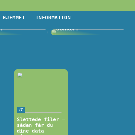
HJEMMET
INFORMATION
Volvo og…
Problemer med sure
j?
sokker?
IT
Slettede filer –
sådan får du
dine data