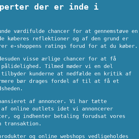
perter der er inde i
unde værdifulde chancer for at gennemstøve en
de køberes reflektioner og af den grund er
rer e-shoppens ratings forud for at du køber.
desuden visse ærlige chancer for at få
 pålidelighed. Tilmed møder vi en del
 tilbyder kunderne at nedfælde en kritik af
rmere bør drages fordel af til at få et
dsheden.
nansieret af annoncer. Vi har tætte
 af online outlets idet vi annoncerer
ter, og indhenter betaling forudsat vores
n transaktion.
produkter og online webshops vedligeholdes