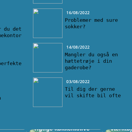
16/08/2022
Problemer med sure
sokker?
r du det
mekontor
14/08/2022
Mangler du også en
hættetrøje i din
perfekte
gaderobe?
03/08/2022
Til dig der gerne
vil skifte bil ofte
n
lligere
Vigtigheden af de
Villa, 
rigtige køkkenknive
værktø