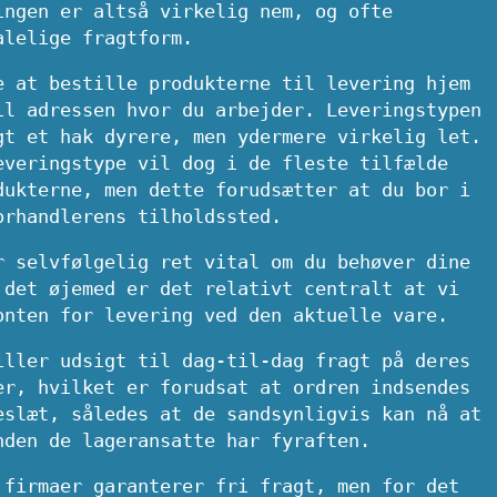
ingen er altså virkelig nem, og ofte
alelige fragtform.
e at bestille produkterne til levering hjem
il adressen hvor du arbejder. Leveringstypen
gt et hak dyrere, men ydermere virkelig let.
everingstype vil dog i de fleste tilfælde
dukterne, men dette forudsætter at du bor i
orhandlerens tilholdssted.
r selvfølgelig ret vital om du behøver dine
 det øjemed er det relativt centralt at vi
onten for levering ved den aktuelle vare.
iller udsigt til dag-til-dag fragt på deres
er, hvilket er forudsat at ordren indsendes
eslæt, således at de sandsynligvis kan nå at
nden de lageransatte har fyraften.
 firmaer garanterer fri fragt, men for det