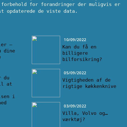
 forbehold for forandringer der muligvis er
st opdaterede de viste data.
10/09/2022
ler –
Kan du få en
u dine
billigere
e
bilforsikring?
05/09/2022
r du
Vigtigheden af de
il at
rigtige køkkenknive
lsen i
hed
03/09/2022
Villa, Volvo og…
værktøj?