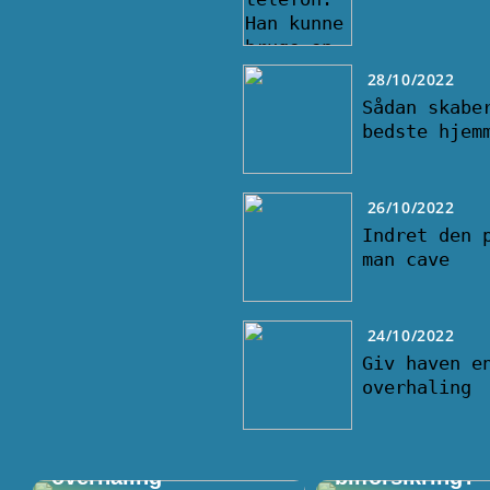
28/10/2022
Sådan skabe
bedste hjem
26/10/2022
Indret den 
man cave
24/10/2022
Giv haven e
overhaling
Giv haven en
Kan du få en bi
overhaling
bilforsikring?