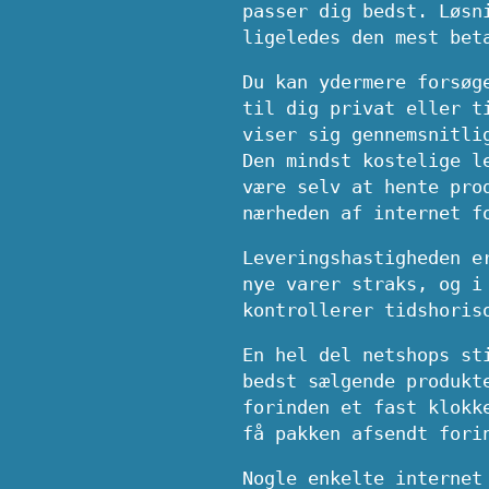
passer dig bedst. Løsn
ligeledes den mest bet
Du kan ydermere forsøg
til dig privat eller t
viser sig gennemsnitli
Den mindst kostelige l
være selv at hente pro
nærheden af internet f
Leveringshastigheden e
nye varer straks, og i
kontrollerer tidshoris
En hel del netshops st
bedst sælgende produkt
forinden et fast klokk
få pakken afsendt fori
Nogle enkelte internet