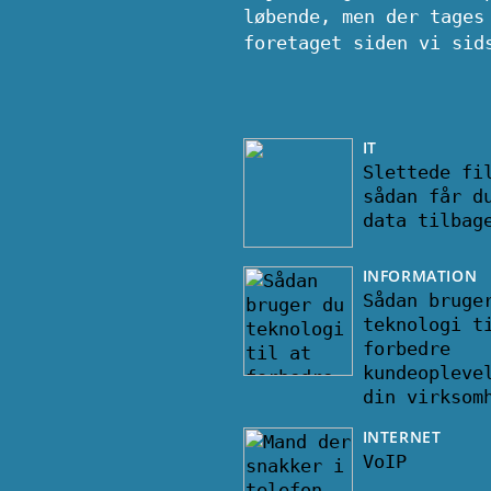
løbende, men der tages
foretaget siden vi sid
IT
Slettede fi
sådan får d
data tilbag
INFORMATION
Sådan bruge
teknologi t
forbedre
kundeopleve
din virksom
INTERNET
VoIP