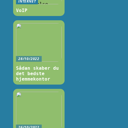
INTERNET
VoIP
28/10/2022
Sådan skaber du
det bedste
hjemmekontor
26/10/2022