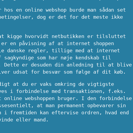
r hos en online webshop burde man sådan set
betingelser, dog er det for det meste ikke
at kigge hvorvidt netbutikken er tilsluttet
 er en påvisning af at internet shoppen
le danske regler, tillige med at internet
f sagkyndige som har nøje kendskab til
. Dette er desuden din anledning til at blive
iver udsat for besvær som følge af dit køb.
digt at du er vaks omkring de vigtigste
ves i forbindelse med transaktionen, f.eks.
t online webshoppen bruger. I den forbindelse
ssesentielt, at man permanent opbevarer sin
n i fremtiden kan eftervise ordren, hvad end
vinde eller mand.