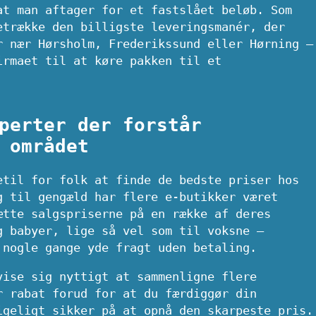
at man aftager for et fastslået beløb. Som
etrække den billigste leveringsmanér, der
r nær Hørsholm, Frederikssund eller Hørning –
irmaet til at køre pakken til et
perter der forstår
 området
etil for folk at finde de bedste priser hos
g til gengæld har flere e-butikker været
ætte salgspriserne på en række af deres
g babyer, lige så vel som til voksne –
 nogle gange yde fragt uden betaling.
vise sig nyttigt at sammenligne flere
r rabat forud for at du færdiggør din
igeligt sikker på at opnå den skarpeste pris.