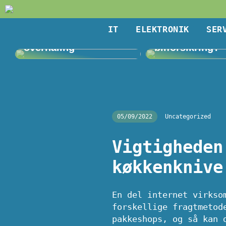
IT
ELEKTRONIK
SER
Giv haven en
Kan du få en bi
overhaling
bilforsikring?
05/09/2022
Uncategorized
Vigtigheden
køkkenknive
En del internet virkso
forskellige fragtmetod
pakkeshops, og så kan 