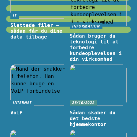
IT
Slettede filer –
INFORMATION
sådan får du dine
Sådan bruger du
data tilbage
teknologi til at
forbedre
kundeoplevelsen i
din virksomhed
INTERNET
28/10/2022
VoIP
Sådan skaber du
det bedste
hjemmekontor