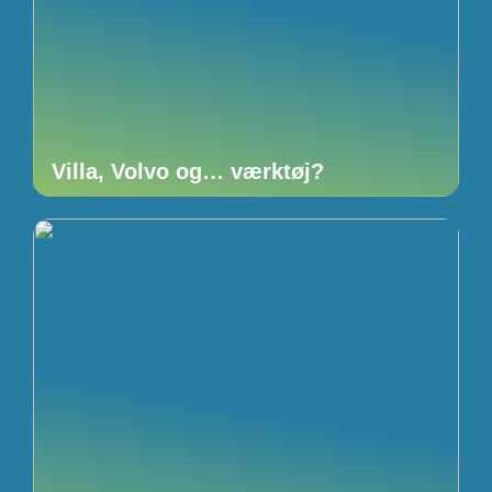
Villa, Volvo og… værktøj?