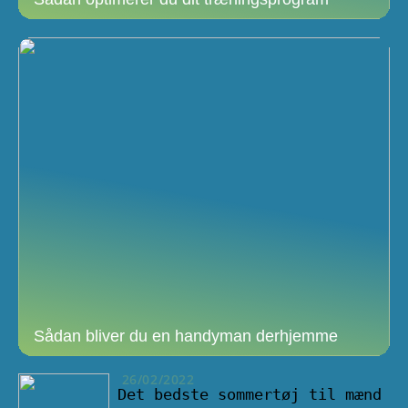
Sådan bliver du en handyman derhjemme
26/02/2022
Det bedste sommertøj til mænd