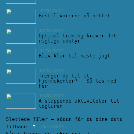
12/02/2022
Bestil varerne på nettet
07/02/2022
Optimal træning kræver det
rigtige udstyr
11/01/2022
Bliv klar til næste jagt
07/01/2022
Trænger du til et
hjemmekontor? – Så læs med
her
03/01/2022
Afslappende aktiviteter til
togturen
Slettede filer – sådan får du dine data
tilbage
IT
10/10/2025
Sådan bruger du teknologi til at