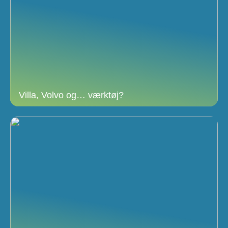
Villa, Volvo og… værktøj?