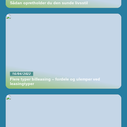
Sådan opretholder du den sunde livsstil
16/04/2022
Flere typer billeasing – fordele og ulemper ved
leasingtyper