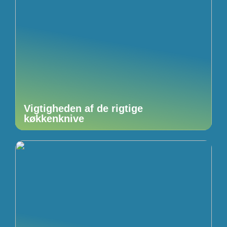
Vigtigheden af de rigtige
køkkenknive