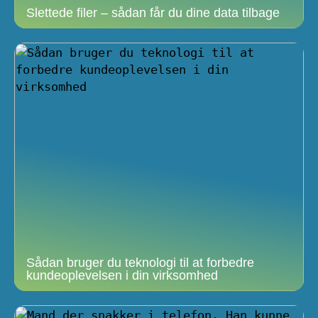
Slettede filer – sådan får du dine data tilbage
Sådan bruger du teknologi til at forbedre
kundeoplevelsen i din virksomhed