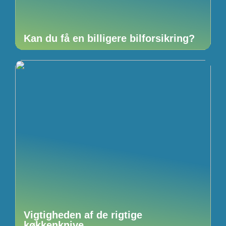
Kan du få en billigere bilforsikring?
Vigtigheden af de rigtige
køkkenknive