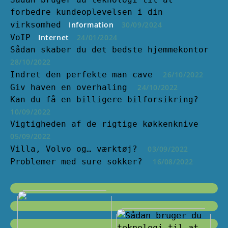
forbedre kundeoplevelsen i din
virksomhed
Information
30/09/2024
VoIP
Internet
24/01/2024
Sådan skaber du det bedste hjemmekontor
28/10/2022
Indret den perfekte man cave
26/10/2022
Giv haven en overhaling
24/10/2022
Kan du få en billigere bilforsikring?
10/09/2022
Vigtigheden af de rigtige køkkenknive
05/09/2022
Villa, Volvo og… værktøj?
03/09/2022
Problemer med sure sokker?
16/08/2022