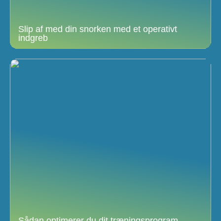
Slip af med din snorken med et operativt
indgreb
Sådan optimerer du dit træningsprogram